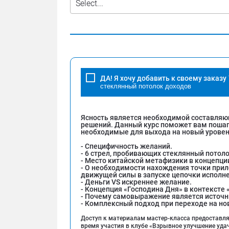
ДА! Я хочу добавить к своему заказу
стеклянный потолок доходов
Ясность является необходимой составляю
решений. Данный курс поможет вам пошаго
необходимые для выхода на новый уровен
- Специфичность желаний.
- 6 стрел, пробивающих стеклянный потол
- Место китайской метафизики в концепции
- О необходимости нахождения точки при
движущей силы в запуске цепочки исполн
- Деньги VS искреннее желание.
- Концепция «Господина Дня» в контексте 
- Почему самовыражение является источн
- Комплексный подход при переходе на но
Доступ к материалам мастер-класса предоставляе
время участия в клубе «Взрывное улучшение уда