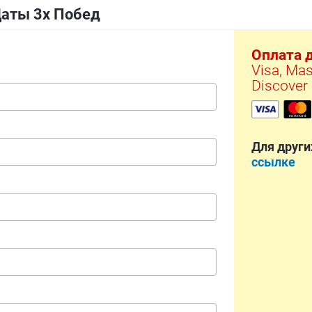
Даты 3х Побед
Оплата 
Visa, Mas
Discover
Для други
ссылке