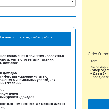
Тактики и стратегии, чтобы пробить
Order Summ
щей понимания и принятия корректных
во изучить стратегии и тактики,
Item
ь доходов:
Календарь
Супер год 
ок доходов.
+ Даты 3х
 «Чего вы искренне хотите».
Побед os st
ложения минимальных усилий, как
ения желаний.
«Я».
иком денег.
вый уровень доходов.
тся в личном кабинете на 6 месяцев, либо на
чи».